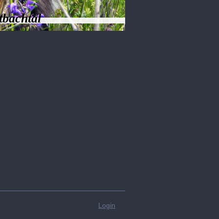
tbachtal
Login