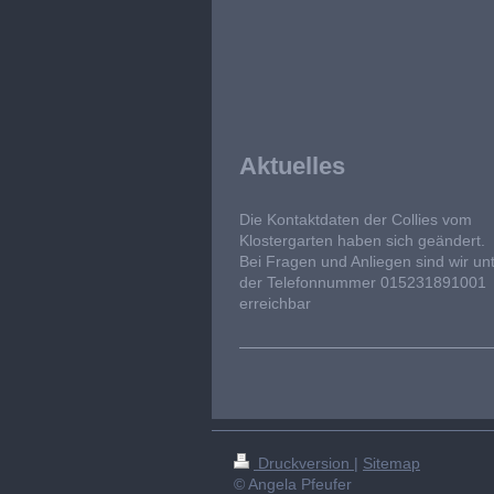
Aktuelles
Die Kontaktdaten der Collies vom
Klostergarten haben sich geändert.
Bei Fragen und Anliegen sind wir un
der Telefonnummer 015231891001
erreichbar
Druckversion
|
Sitemap
© Angela Pfeufer